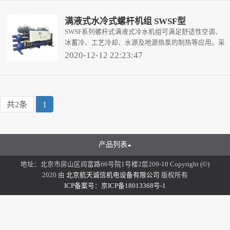
满液式水冷式螺杆机组 SWSF型
SWSF系列螺杆式满液式冷水机组可满足舒适性空调、
冰蓄冷、工艺冷却、水源及地源热泵的制热等应用。采
用环保制冷剂HFC-134a、高效螺杆压缩机、新一代SIC
2020-12-12 22:23:47
(Sinko Intelligent Control System)智能
共2条
1
产品列表
地址：北京市房山区阎富路66号院1号楼2层209-10 Copyright (©)
2020 由
北京航天诚信机电设备有限公司
版权所有
ICP备案号：京ICP备18013368号-1