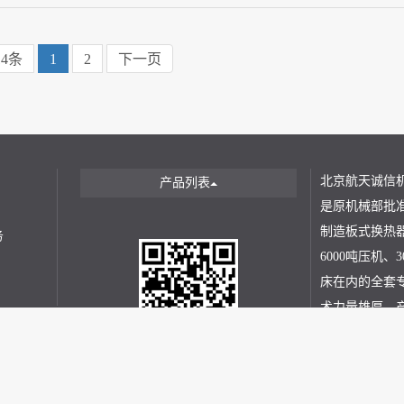
14条
1
2
下一页
北京航天诚信
产品列表
是原机械部批
制造板式换热器
务
6000吨压机
床在内的全套
术力量雄厚，
6号院1号楼2层209-10 Copyright (©) 2020 由
北京航天诚信机电设
ICP备案号：京ICP备18013368号-1