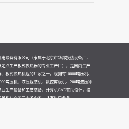
机电设备有限公司（隶属于北京市华都换热设备厂，
准定点生产板式换热器的专业生产厂），是国内生产
、板式换热机组的厂家之一。现拥有10000吨压机、
、3000吨压机、液压组装机、数控剪板机、200吨液压冲
专业生产设备和工艺装备，计算机CAD辅助设计，技
产品销往全国三十多个省、并有出口业务。
备有限公司
版权所有